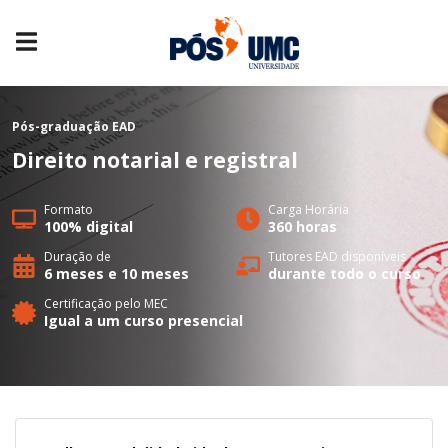
Pós-graduação
EAD
Direito notarial e registral
Formato
Carga Horária
100% digital
360 horas
Duração de
Tutores EAD disponíveis
6 meses e 10 meses
durante todo o curso
Certificação pelo MEC
Igual a um curso presencial