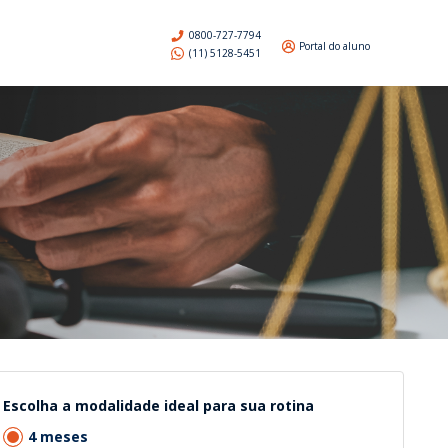
0800-727-7794
Portal do aluno
(11) 5128-5451
Escolha a modalidade ideal para sua rotina
4 meses