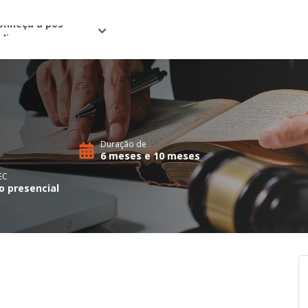
onheça a pós
nline
Duração de
6 meses e 10 meses
EC
o presencial