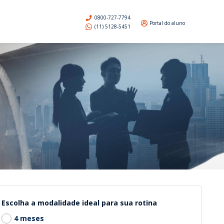
0800-727-7794
Portal do aluno
(11) 5128-5451
Escolha a modalidade ideal para sua rotina
4 meses