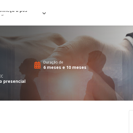
onheça a pós
nline
Duração de
6 meses e 10 meses
EC
o presencial