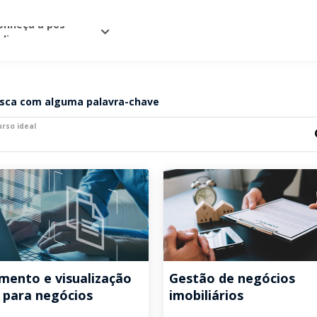
onheça a pós
nline
busca com alguma palavra-chave
urso ideal
mento e visualização
Gestão de negócios
 para negócios
imobiliários