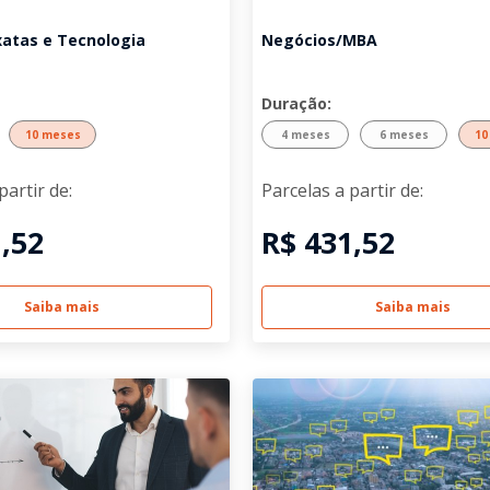
xatas e Tecnologia
Negócios/MBA
Duração:
10 meses
4 meses
6 meses
10
partir de:
Parcelas a partir de:
,52
R$ 431,52
Saiba mais
Saiba mais