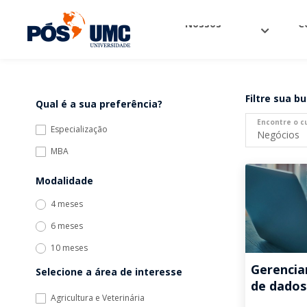
Nossos
C
cursos
o
Filtre sua 
Qual é a sua preferência?
Encontre o c
Especialização
MBA
Modalidade
4 meses
6 meses
10 meses
Gerencia
Selecione a área de interesse
de dados
Agricultura e Veterinária