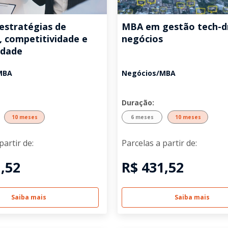
stratégias de
MBA em gestão tech-d
, competitividade e
negócios
idade
MBA
Negócios/MBA
Duração:
10 meses
6 meses
10 meses
partir de:
Parcelas a partir de:
,52
R$ 431,52
Saiba mais
Saiba mais