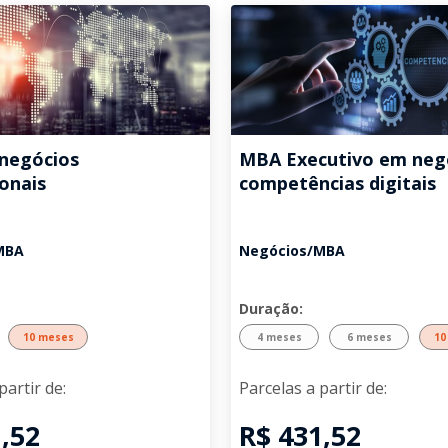
negócios
MBA Executivo em neg
ionais
competências digitais
MBA
Negócios/MBA
Duração:
10 meses
4 meses
6 meses
10
partir de:
Parcelas a partir de:
,52
R$ 431,52