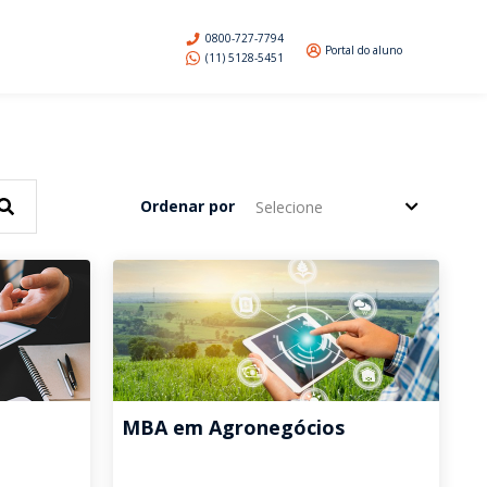
0800-727-7794
Portal do aluno
(11) 5128-5451
Ordenar por
Selecione
MBA em Agronegócios