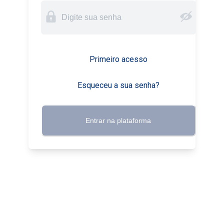
Primeiro acesso
Esqueceu a sua senha?
Entrar na plataforma